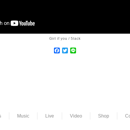
Girl if you / 5lack
Facebook
Twitter
Line
s
Music
Live
Video
Shop
Co