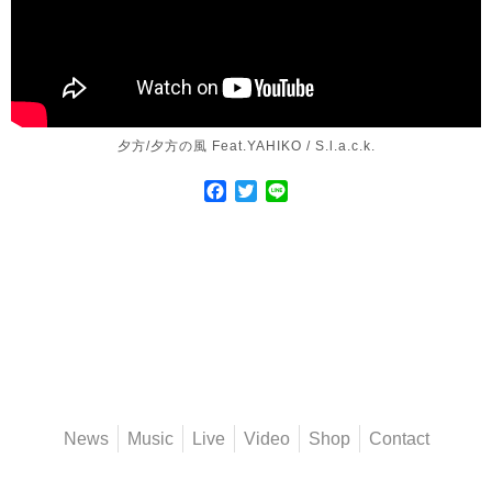
夕方/夕方の風 Feat.YAHIKO / S.l.a.c.k.
Facebook
Twitter
Line
News
Music
Live
Video
Shop
Contact