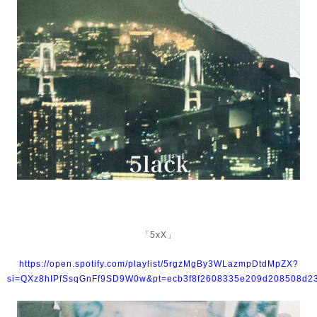
「5xX」
https://open.spotify.com/playlist/5rgzMgBy3WLazmpDtdMpZX?
si=QXz8hIPfSsqGnFf9SD9W0w&pt=ecb3f8f2608335e209d208508d2