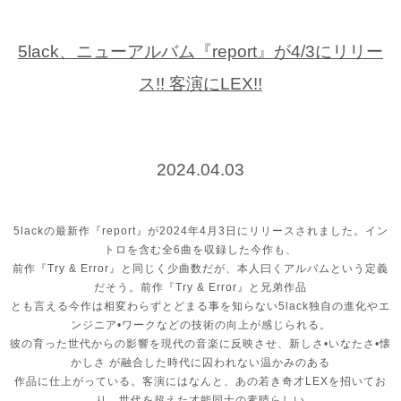
5lack、ニューアルバム『report』が4/3にリリー
ス!! 客演にLEX!!
2024.04.03
5lackの最新作『report』が2024年4月3日にリリースされました。イン
トロを含む全6曲を収録した今作も、
前作『Try & Error』と同じく少曲数だが、本人曰くアルバムという定義
だそう。前作『Try & Error』と兄弟作品
とも言える今作は相変わらずとどまる事を知らない5lack独自の進化やエ
ンジニア•ワークなどの技術の向上が感じられる。
彼の育った世代からの影響を現代の音楽に反映させ、新しさ•いなたさ•懐
かしさ が融合した時代に囚われない温かみのある
作品に仕上がっている。客演にはなんと、あの若き奇才LEXを招いてお
り、世代を超えた才能同士の素晴らしい