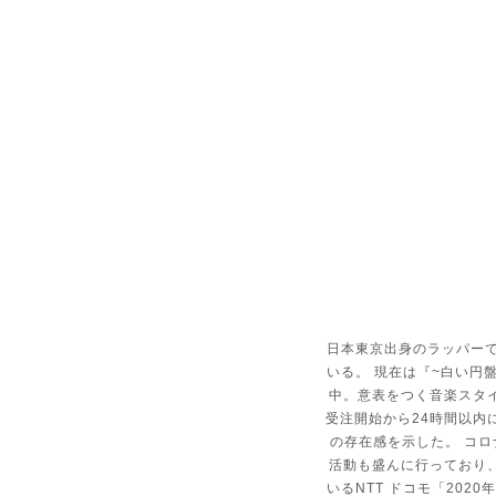
日本東京出身のラッパー
いる
。 現在は『~白い円盤
中。意表をつく音楽スタ
受注開始から24
時間以内
の存在感を示した。 コロナ
活動も盛んに行
っており
いるNTT ドコモ「2020