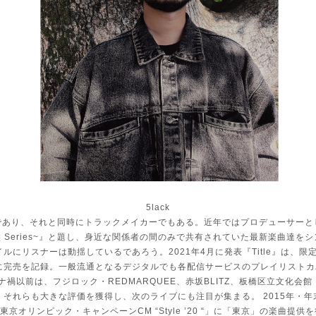
5lack
であり、それと同時にトラックメイカーで
もある。近年ではプロデューサーと
 Series~』と題し、身近な関係者の間のみで共有されていた
最新楽曲達をシ
イルにリスナーは動揺しているであろう。2021年4月に発表『
Title』は、
に完売を記録。一般流通となるデジタルでも各配信サービ
スのプレイリストカ
禍以前は、フジロック・REDMARQUEE、赤坂BLI
TZ、板橋区立文化会館
、それらも大きな評価を獲得し、
次のライブにも注目が集まる。 2015年・
年東京オリンピック・キャンペーンCM “Style ’20 “」に「東京」の楽曲