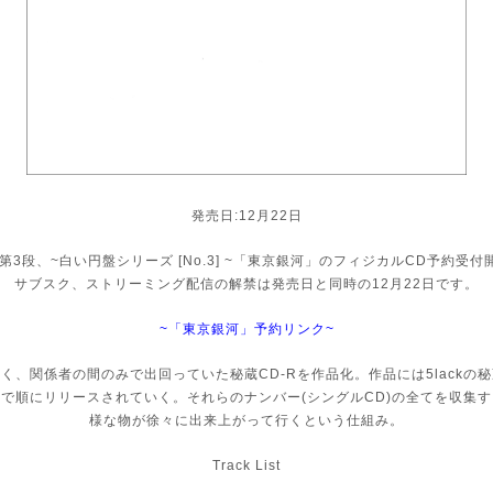
発売日:12月22日
企画 第3段、~白い円盤シリーズ [No.3] ~「東京銀河」のフィジカルCD予約受
サブスク、ストリーミング配信の解禁は発売日と同時の12月22日です。
~「東京銀河」予約リンク~
く、関係者の間のみで出回っていた秘蔵CD-Rを作品化。作品には5lackの
で順にリリースされていく。それらのナンバー(シングルCD)の全てを収集
様な物が徐々に出来上がって行くという仕組み。
Track List