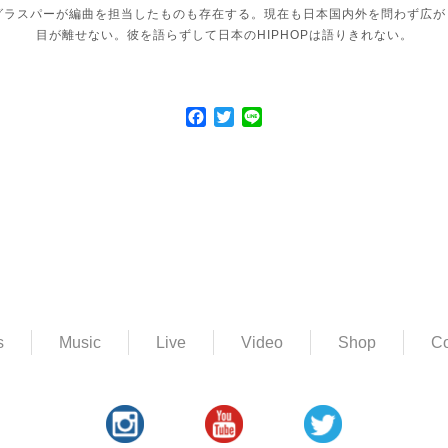
グラスパーが編曲を担当したものも存在する。現在も
日本国内外を問わず広がり
目が離せない。彼を語らずして日本のHIPHOPは語
りきれない。
Facebook
Twitter
Line
s
Music
Live
Video
Shop
Co